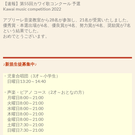
【速報】第55回カワイ歌コンクール 予選
Kawai music competition 2022
アプリーレ音楽教室から28名が参加し、21名が受賞いたしました。
優秀賞・本選出場が6名、優良賞が4名、努力賞が4名、奨励賞が7名
という結果でした。
おめでとうございます。
［第54回カワイ音楽コンクール2021］
-本選大会-
森田みなもさん 優勝(金賞)
井上わかなさん 入賞
♪新規生徒募集中♪
その他、アプリーレの生徒さん20名が受賞いたしました。
・児童合唱団（3才～小学生）
私も最優秀指導者賞を受賞いたしました。
日曜日13:20～14:40
［第53回カワイ音楽コンクール2020］
・声楽・ピアノ コース（2才～おとなの方）
-本選出場決定-
月曜日8:00～21:00
井上わかなさん
火曜日8:00～21:00
小林ゆいかさん
水曜日8:00～21:00
木曜日8:00～21:00
その他、アプリーレの生徒さん18名が受賞いたしました。
金曜日8:00～21:00
この年は、コロナウイルスの影響により本選大会が中止になってし
土曜日7:30～21:00
まいましたが、素晴らしい演奏でした。
日曜日7:30～21:00