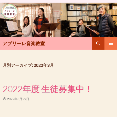
検
アプリーレ音楽教室
索
コ
メインメ
ン
ニュー
テ
ン
月別アーカイブ: 2022年3月
ツ
へ
ス
2022年度 生徒募集中！
キ
ッ
プ
2022年3月29日