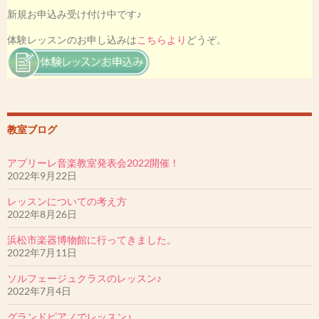
[第52回カワイ音楽コンクール2019]
新規お申込み受け付け中です♪
本選大会にて、
松尾ゆうなさん 優勝(金賞)
体験レッスンのお申し込みは
こちらより
どうぞ。
日向野こうさん 銀賞
その他、アプリーレの生徒さん17名が受賞いたしました。
私も最優秀指導者賞を受賞いたしました。
♪2019ミュージカル「アニー」アニー役・孤児役オーディション♪
森田みなもさん・堤まあやさんが歌の３次審査を通過しました。
教室ブログ
［目黒区教育委員会児童生徒表彰受賞者］
アプリーレ音楽教室発表会2022開催！
戸口あやかさんが表彰されました。
2022年9月22日
レッスンについての考え方
2022年8月26日
浜松市楽器博物館に行ってきました。
2022年7月11日
ソルフェージュクラスのレッスン♪
2022年7月4日
グランドピアノでレッスン♪