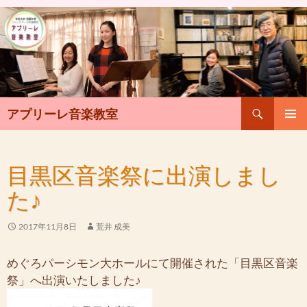
検
アプリーレ音楽教室
索
コ
メインメ
ン
ニュー
テ
目黒区音楽祭に出演しまし
ン
ツ
た♪
へ
ス
キ
2017年11月8日
荒井 成美
ッ
プ
めぐろパーシモン大ホールにて開催された「目黒区音楽
祭」へ出演いたしました♪