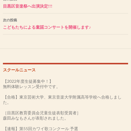
稿
目黒区音楽祭へ出演決定!!!
ナ
次の投稿
ビ
こどもたちによる童謡コンサートを開催します♪
ゲ
ー
シ
ョ
スクールニュース
ン
【2022年度生徒募集中！】
無料体験レッスン受付中です。
【合格】東京芸術大学、東京音楽大学附属高等学校へ合格しまし
た。
［目黒区教育委員会児童生徒表彰受賞者］
森田みなもさんが表彰されました。
【速報】第55回カワイ歌コンクール 予選