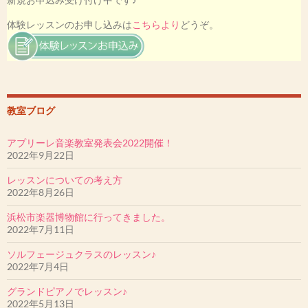
本選大会にて、
松尾ゆうなさん 優勝(金賞)
体験レッスンのお申し込みは
こちらより
どうぞ。
日向野こうさん 銀賞
その他、アプリーレの生徒さん17名が受賞いたしました。
私も最優秀指導者賞を受賞いたしました。
♪2019ミュージカル「アニー」アニー役・孤児役オーディション♪
森田みなもさん・堤まあやさんが歌の３次審査を通過しました。
教室ブログ
［目黒区教育委員会児童生徒表彰受賞者］
アプリーレ音楽教室発表会2022開催！
戸口あやかさんが表彰されました。
2022年9月22日
レッスンについての考え方
2022年8月26日
浜松市楽器博物館に行ってきました。
2022年7月11日
ソルフェージュクラスのレッスン♪
2022年7月4日
グランドピアノでレッスン♪
2022年5月13日