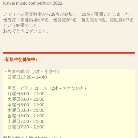
Kawai music competition 2022
アプリーレ音楽教室から28名が参加し、21名が受賞いたしました。
優秀賞・本選出場が6名、優良賞が4名、努力賞が4名、奨励賞が7名
という結果でした。
おめでとうございます。
［第54回カワイ音楽コンクール2021］
-本選大会-
森田みなもさん 優勝(金賞)
井上わかなさん 入賞
♪新規生徒募集中♪
その他、アプリーレの生徒さん20名が受賞いたしました。
・児童合唱団（3才～小学生）
私も最優秀指導者賞を受賞いたしました。
日曜日13:20～14:40
［第53回カワイ音楽コンクール2020］
・声楽・ピアノ コース（2才～おとなの方）
-本選出場決定-
月曜日8:00～21:00
井上わかなさん
火曜日8:00～21:00
小林ゆいかさん
水曜日8:00～21:00
木曜日8:00～21:00
その他、アプリーレの生徒さん18名が受賞いたしました。
金曜日8:00～21:00
この年は、コロナウイルスの影響により本選大会が中止になってし
土曜日7:30～21:00
まいましたが、素晴らしい演奏でした。
日曜日7:30～21:00
[第52回カワイ音楽コンクール2019]
新規お申込み受け付け中です♪