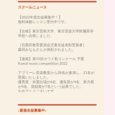
スクールニュース
【2022年度生徒募集中！】
無料体験レッスン受付中です。
【合格】東京芸術大学、東京音楽大学附属高等
学校へ合格しました。
［目黒区教育委員会児童生徒表彰受賞者］
森田みなもさんが表彰されました。
【速報】第55回カワイ歌コンクール 予選
Kawai music competition 2022
アプリーレ音楽教室から28名が参加し、21名が
受賞いたしました。
優秀賞・本選出場が6名、優良賞が4名、努力賞
が4名、奨励賞が7名という結果でした。
おめでとうございます。
［第54回カワイ音楽コンクール2021］
-本選大会-
森田みなもさん 優勝(金賞)
♪新規生徒募集中♪
井上わかなさん 入賞