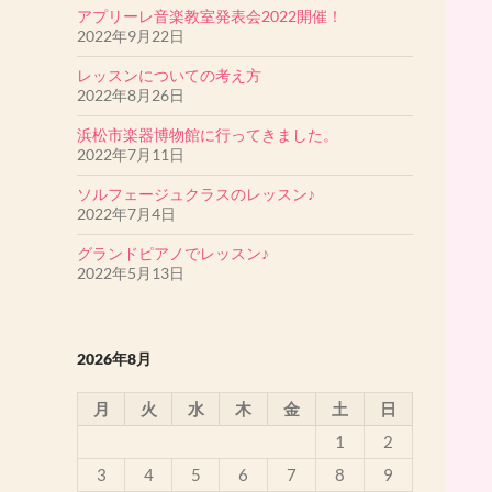
アプリーレ音楽教室発表会2022開催！
♪2019ミュージカル「アニー」アニー役・孤児役
2022年9月22日
オーディション♪
森田みなもさん・堤まあやさんが歌の３次審査
レッスンについての考え方
を通過しました。
2022年8月26日
［目黒区教育委員会児童生徒表彰受賞者］
浜松市楽器博物館に行ってきました。
戸口あやかさんが表彰されました。
2022年7月11日
ソルフェージュクラスのレッスン♪
2022年7月4日
グランドピアノでレッスン♪
2022年5月13日
2026年8月
月
火
水
木
金
土
日
1
2
3
4
5
6
7
8
9