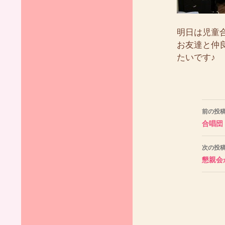
明日は児童
お友達と仲
たいです♪
投
前の投
稿
合唱団
ナ
次の投
ビ
懇親会
ゲ
ー
シ