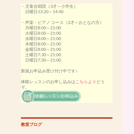
・児童合唱団（3才～小学生）
その他、アプリーレの生徒さん20名が受賞いた
日曜日13:20～14:40
しました。
私も最優秀指導者賞を受賞いたしました。
・声楽・ピアノ コース（2才～おとなの方）
月曜日8:00～21:00
［第53回カワイ音楽コンクール2020］
火曜日8:00～21:00
-本選出場決定-
水曜日8:00～21:00
井上わかなさん
木曜日8:00～21:00
小林ゆいかさん
金曜日8:00～21:00
土曜日7:30～21:00
その他、アプリーレの生徒さん18名が受賞いた
日曜日7:30～21:00
しました。
この年は、コロナウイルスの影響により本選大
新規お申込み受け付け中です♪
会が中止になってしまいましたが、素晴らしい
演奏でした。
体験レッスンのお申し込みは
こちらより
どう
ぞ。
[第52回カワイ音楽コンクール2019]
本選大会にて、
松尾ゆうなさん 優勝(金賞)
日向野こうさん 銀賞
その他、アプリーレの生徒さん17名が受賞いた
しました。
教室ブログ
私も最優秀指導者賞を受賞いたしました。