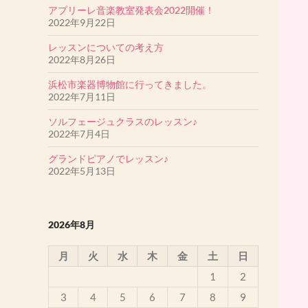
アプリーレ音楽教室発表会2022開催！
♪2019ミュージカル「アニー」アニー役・孤児役
2022年9月22日
オーディション♪
森田みなもさん・堤まあやさんが歌の３次審査
レッスンについての考え方
を通過しました。
2022年8月26日
［目黒区教育委員会児童生徒表彰受賞者］
浜松市楽器博物館に行ってきました。
戸口あやかさんが表彰されました。
2022年7月11日
ソルフェージュクラスのレッスン♪
2022年7月4日
グランドピアノでレッスン♪
2022年5月13日
2026年8月
月
火
水
木
金
土
日
1
2
3
4
5
6
7
8
9