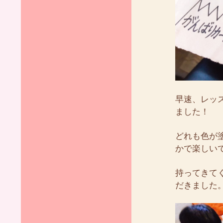
早速、レッ
ました！
どれも色が
かで楽しいで
持ってきて
だきました