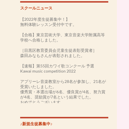
スクールニュース
【2022年度生徒募集中！】
無料体験レッスン受付中です。
【合格】東京芸術大学、東京音楽大学附属高等
学校へ合格しました。
［目黒区教育委員会児童生徒表彰受賞者］
森田みなもさんが表彰されました。
【速報】第55回カワイ歌コンクール 予選
Kawai music competition 2022
アプリーレ音楽教室から28名が参加し、21名が
受賞いたしました。
優秀賞・本選出場が6名、優良賞が4名、努力賞
が4名、奨励賞が7名という結果でした。
おめでとうございます。
［第54回カワイ音楽コンクール2021］
-本選大会-
森田みなもさん 優勝(金賞)
♪新規生徒募集中♪
井上わかなさん 入賞