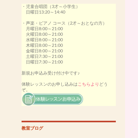
・児童合唱団（3才～小学生）
その他、アプリーレの生徒さん20名が受賞いた
日曜日13:20～14:40
しました。
私も最優秀指導者賞を受賞いたしました。
・声楽・ピアノ コース（2才～おとなの方）
月曜日8:00～21:00
［第53回カワイ音楽コンクール2020］
火曜日8:00～21:00
-本選出場決定-
水曜日8:00～21:00
井上わかなさん
木曜日8:00～21:00
小林ゆいかさん
金曜日8:00～21:00
土曜日7:30～21:00
その他、アプリーレの生徒さん18名が受賞いた
日曜日7:30～21:00
しました。
この年は、コロナウイルスの影響により本選大
新規お申込み受け付け中です♪
会が中止になってしまいましたが、素晴らしい
演奏でした。
体験レッスンのお申し込みは
こちらより
どう
ぞ。
[第52回カワイ音楽コンクール2019]
本選大会にて、
松尾ゆうなさん 優勝(金賞)
日向野こうさん 銀賞
その他、アプリーレの生徒さん17名が受賞いた
しました。
教室ブログ
私も最優秀指導者賞を受賞いたしました。