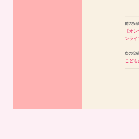
投
前の投
稿
【オン
ンライ
ナ
ビ
次の投
こども
ゲ
ー
シ
ョ
ン