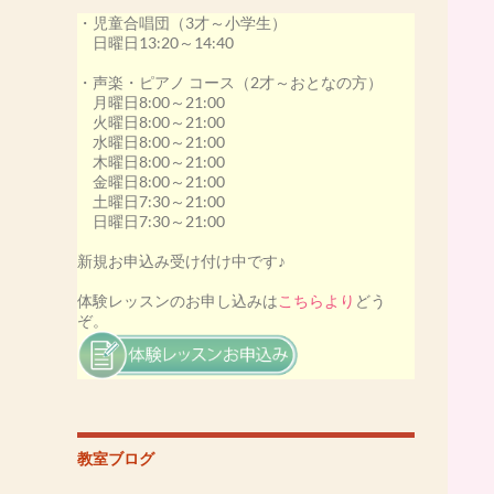
・児童合唱団（3才～小学生）
その他、アプリーレの生徒さん20名が受賞いた
日曜日13:20～14:40
しました。
私も最優秀指導者賞を受賞いたしました。
・声楽・ピアノ コース（2才～おとなの方）
月曜日8:00～21:00
［第53回カワイ音楽コンクール2020］
火曜日8:00～21:00
-本選出場決定-
水曜日8:00～21:00
井上わかなさん
木曜日8:00～21:00
小林ゆいかさん
金曜日8:00～21:00
土曜日7:30～21:00
その他、アプリーレの生徒さん18名が受賞いた
日曜日7:30～21:00
しました。
この年は、コロナウイルスの影響により本選大
新規お申込み受け付け中です♪
会が中止になってしまいましたが、素晴らしい
演奏でした。
体験レッスンのお申し込みは
こちらより
どう
ぞ。
[第52回カワイ音楽コンクール2019]
本選大会にて、
松尾ゆうなさん 優勝(金賞)
日向野こうさん 銀賞
その他、アプリーレの生徒さん17名が受賞いた
しました。
教室ブログ
私も最優秀指導者賞を受賞いたしました。