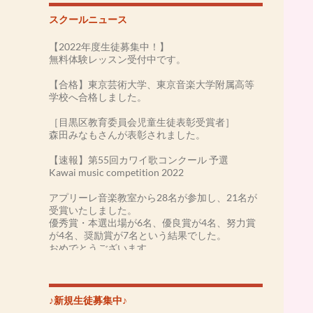
スクールニュース
【2022年度生徒募集中！】
無料体験レッスン受付中です。
【合格】東京芸術大学、東京音楽大学附属高等
学校へ合格しました。
［目黒区教育委員会児童生徒表彰受賞者］
森田みなもさんが表彰されました。
【速報】第55回カワイ歌コンクール 予選
Kawai music competition 2022
アプリーレ音楽教室から28名が参加し、21名が
受賞いたしました。
優秀賞・本選出場が6名、優良賞が4名、努力賞
が4名、奨励賞が7名という結果でした。
おめでとうございます。
［第54回カワイ音楽コンクール2021］
-本選大会-
森田みなもさん 優勝(金賞)
♪新規生徒募集中♪
井上わかなさん 入賞