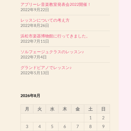
アプリーレ音楽教室発表会2022開催！
♪2019ミュージカル「アニー」アニー役・孤児役
2022年9月22日
オーディション♪
森田みなもさん・堤まあやさんが歌の３次審査
レッスンについての考え方
を通過しました。
2022年8月26日
［目黒区教育委員会児童生徒表彰受賞者］
浜松市楽器博物館に行ってきました。
戸口あやかさんが表彰されました。
2022年7月11日
ソルフェージュクラスのレッスン♪
2022年7月4日
グランドピアノでレッスン♪
2022年5月13日
2026年8月
月
火
水
木
金
土
日
1
2
3
4
5
6
7
8
9