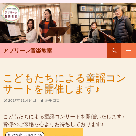
検
アプリーレ音楽教室
索
コ
メインメ
ン
ニュー
テ
こどもたちによる童謡コン
ン
ツ
サートを開催します♪
へ
ス
キ
2017年11月14日
荒井 成美
ッ
プ
こどもたちによる童謡コンサートを開催いたします♪
皆様のご来場を心よりお待ちしております♪